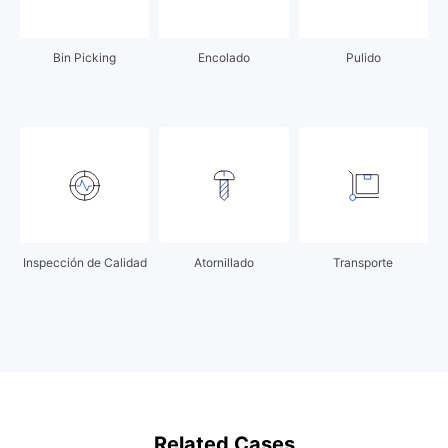
United States
Bin Picking
Encolado
Pulido
Auto Parts
*He leído y acepto el
<Acuerdo de Registro de Usuario>
y la
<Declaración de Privacidad>
de Dobot Robotics.
Enviar
Inspección de Calidad
Atornillado
Transporte
Related Cases