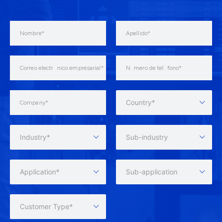
Country*
Industry*
Sub-industry
Application*
Sub-application
Customer Type*