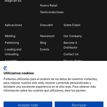
Magician E6
Nuevo Retail
Semiconductores
Aplicaciones
Descubrir
Sobre Dobot
Welding
Newsroom
Our Company
Palletizing
Blog
Become A
Distributor
Loading and
Events
Unloading
Contact Us
Assembly
Privacy Policy
Bin Picking
Utilizamos cookies
Gluing
Podemos utilizarlas para el análisis de los datos de nuestros visitantes,
Insertion
para mejorar nuestro sitio web, mostrar contenido personalizado y
brindarle una excelente experiencia en el sitio web. Para obtener más
Polishing
información sobre las cookies que utilizamos, abre los ajustes.
Aceptar todo
Rechazar