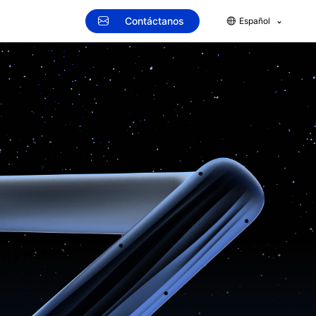
Contáctanos
Español
cial y HORECA