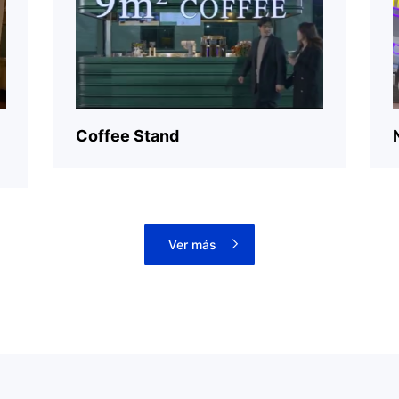
o de Usuario>
y la
<Declaración de Privacidad>
de Dobot Robotics.
Coffee Stand
Enviar
Ver más