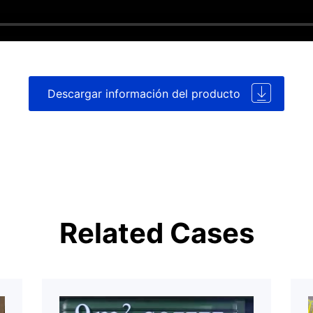
Descargar información del producto
e la información a continuación para obtener más detalles
Related Cases
United States