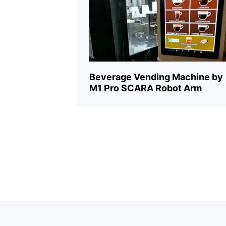
Auto Parts
*He leído y acepto el
<Acuerdo de Registr
Beverage Vending Machine by
M1 Pro SCARA Robot Arm