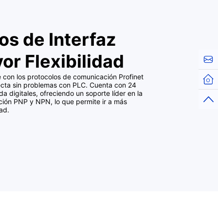
os de Interfaz
or Flexibilidad
Cont
 con los protocolos de comunicación Profinet
Hom
necta sin problemas con PLC. Cuenta con 24
a digitales, ofreciendo un soporte líder en la
Top
ción PNP y NPN, lo que permite ir a más
ad.