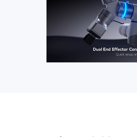
Auto Parts
*He leído y acepto el
<Acuerdo de Registr