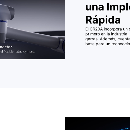
una Imp
Rápida
El CR20A incorpora un d
primero en la industria,
o de Usuario>
y la
<Declaración de Privacidad>
de Dobot Robotics.
garras. Además, cuenta 
base para un reconocimi
Enviar