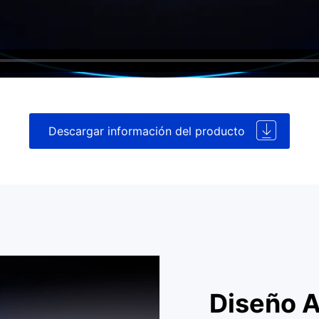
Descargar información del producto
e la información a continuación para obtener más detalles
Diseño 
United States