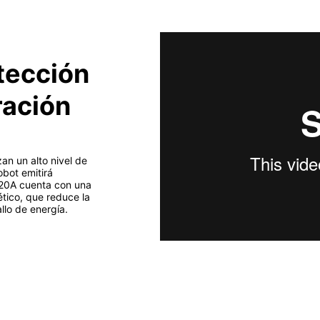
otección
ración
zan un alto nivel de
obot emitirá
20A cuenta con una
tico, que reduce la
llo de energía.