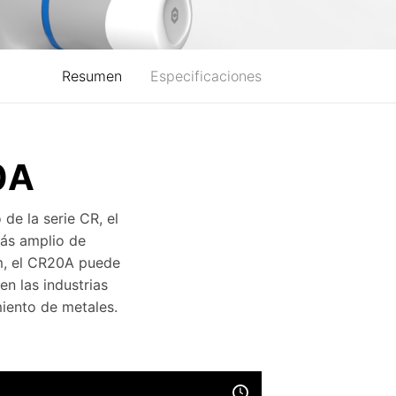
Resumen
Especificaciones
0A
 de la serie CR, el
más amplio de
mm, el CR20A puede
n las industrias
miento de metales.