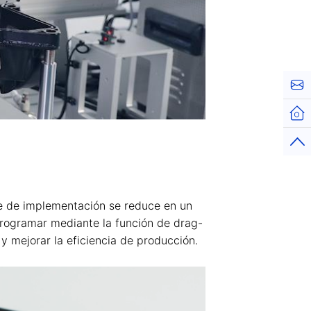
Cont
Hom
Top
se de implementación se reduce en un
programar mediante la función de drag-
y mejorar la eficiencia de producción.