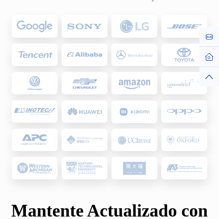
Cont
Hom
Top
Mantente Actualizado con