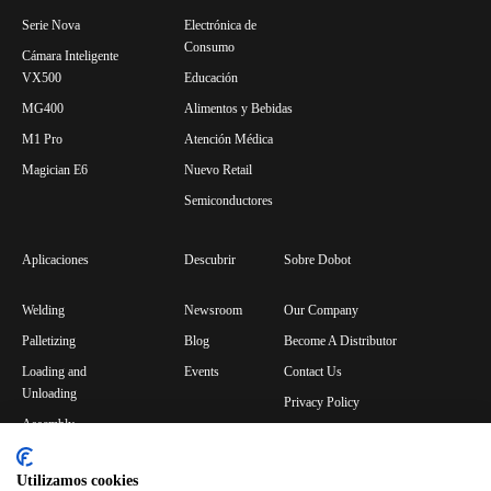
Serie Nova
Electrónica de
Consumo
Cámara Inteligente
VX500
Educación
MG400
Alimentos y Bebidas
M1 Pro
Atención Médica
Magician E6
Nuevo Retail
Semiconductores
Aplicaciones
Descubrir
Sobre Dobot
Welding
Newsroom
Our Company
Palletizing
Blog
Become A Distributor
Loading and
Events
Contact Us
Unloading
Privacy Policy
Assembly
Bin Picking
Utilizamos cookies
Gluing