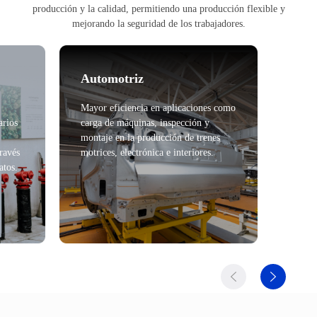
producción y la calidad, permitiendo una producción flexible y
mejorando la seguridad de los trabajadores.
Automotriz
Sal
Mayor eficiencia en aplicaciones como
Mejora
arios
carga de máquinas, inspección y
reduc
montaje en la producción de trenes
human
través
motrices, electrónica e interiores.
más ef
atos.