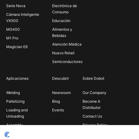
Serie Nova
Electrónica de
Consumo
Cámara Inteligente
VX500
Educación
MG400
Alimentos y
Bebidas
M1 Pro
Atención Médica
Magician E6
Nuevo Retail
Semiconductores
Aplicaciones
Descubrir
Sobre Dobot
Welding
Newsroom
Our Company
Palletizing
Blog
Become A
Distributor
Loading and
Events
Unloading
Contact Us
Assembly
Privacy Policy
Bin Picking