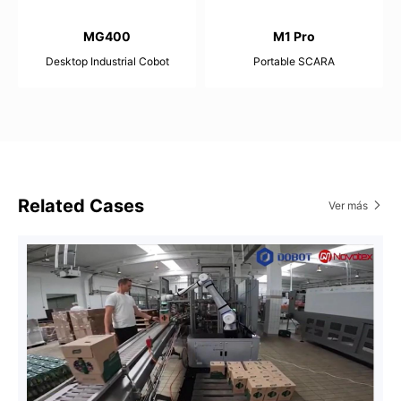
MG400
M1 Pro
Desktop Industrial Cobot
Portable SCARA
500g
1.5kg
440mm
400mm
±0.05mm
±0.02mm
Related Cases
Ver más