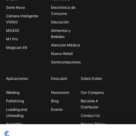
Serie Nova
Electrónica de
Consumo
Cámara Inteligente
VX500
Educación
MG400
Alimentos y
Bebidas
M1 Pro
Atención Médica
Magician E6
Nuevo Retail
Semiconductores
Aplicaciones
Descubrir
Sobre Dobot
Welding
Newsroom
Our Company
Palletizing
Blog
Become A
Distributor
Loading and
Events
Unloading
Contact Us
Assembly
Privacy Policy
Bin Picking