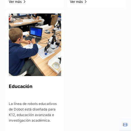
Ver más
Ver más
Educación
La línea de robots educativos
de Dobot está diseñada para
K12, educación avanzada e
investigación académica.
Cont