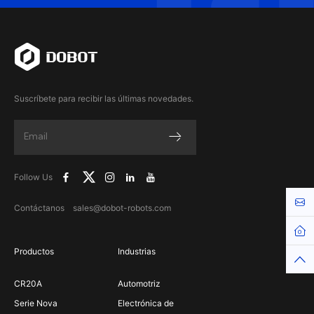
Suscríbete para recibir las últimas novedades.
Follow Us
Cont
Contáctanos sales@dobot-robots.com
Hom
Productos
Industrias
Top
CR20A
Automotriz
Serie Nova
Electrónica de