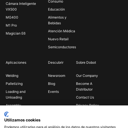
Consumo
Cámara Inteligente
VX500
Educación
MG400
Alimentos y
Bebidas
M1 Pro
Atención Médica
Magician E6
Nuevo Retail
Semiconductores
Aplicaciones
Descubrir
Sobre Dobot
Welding
Newsroom
Our Company
Palletizing
Blog
Become A
Distributor
Loading and
Events
Unloading
Contact Us
Assembly
Privacy Policy
Bin Picking
Utilizamos cookies
Gluing
Podemos utilizarlas para el análisis de los datos de nuestros visitantes,