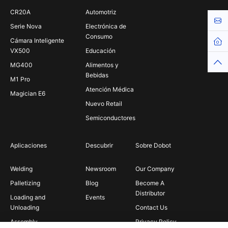
CR20A
Automotriz
Cont
Serie Nova
Electrónica de
Consumo
Cámara Inteligente
Hom
VX500
Educación
Top
MG400
Alimentos y
Bebidas
M1 Pro
Atención Médica
Magician E6
Nuevo Retail
Semiconductores
Aplicaciones
Descubrir
Sobre Dobot
Welding
Newsroom
Our Company
Palletizing
Blog
Become A
Distributor
Loading and
Events
Unloading
Contact Us
Assembly
Privacy Policy