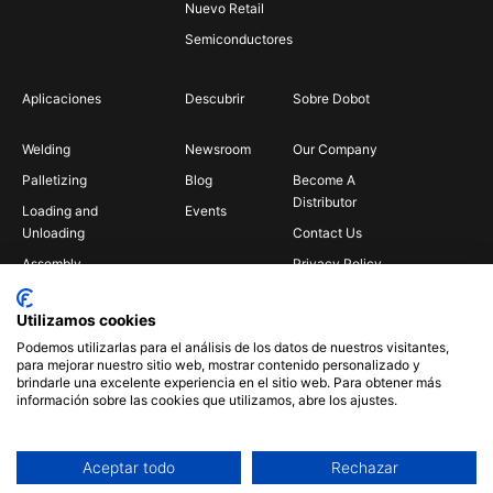
Nuevo Retail
Semiconductores
Aplicaciones
Descubrir
Sobre Dobot
Welding
Newsroom
Our Company
Palletizing
Blog
Become A
Distributor
Loading and
Events
Unloading
Contact Us
Assembly
Privacy Policy
Bin Picking
Utilizamos cookies
Gluing
Podemos utilizarlas para el análisis de los datos de nuestros visitantes,
Insertion
para mejorar nuestro sitio web, mostrar contenido personalizado y
brindarle una excelente experiencia en el sitio web. Para obtener más
Polishing
información sobre las cookies que utilizamos, abre los ajustes.
Aceptar todo
Rechazar
© 2026 Dobot All Rights Reserved.