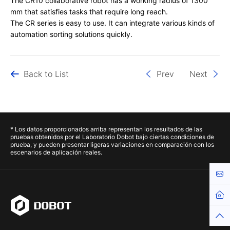
The CR10 collaborative robot has a working radius of 1300
mm that satisfies tasks that require long reach.
The CR series is easy to use. It can integrate various kinds of
automation sorting solutions quickly.
Back to List
Prev
Next
* Los datos proporcionados arriba representan los resultados de las
pruebas obtenidos por el Laboratorio Dobot bajo ciertas condiciones de
prueba, y pueden presentar ligeras variaciones en comparación con los
escenarios de aplicación reales.
Cont
Hom
Top