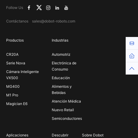
Follow Us
Contáctanos sales@dobot-robots.com
Productos
Industrias
Cont
CR20A
Automotriz
Hom
Serie Nova
Electrónica de
Top
Consumo
Cámara Inteligente
VX500
Educación
MG400
Alimentos y
Bebidas
M1 Pro
Atención Médica
Magician E6
Nuevo Retail
Semiconductores
Aplicaciones
Descubrir
Sobre Dobot